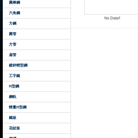
圓棒鋼
六角鋼
No Data!!
方鋼
圓管
方管
扁管
鍍鋅輕型鋼
工字鐵
H型鋼
鋼軌
輕量H型鋼
鐵板
花紋板