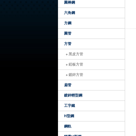
圓棒鋼
六角鋼
方鋼
圓管
方管
黑皮方管
錏板方管
鍍鋅方管
扁管
鍍鋅輕型鋼
工字鐵
H型鋼
鋼軌